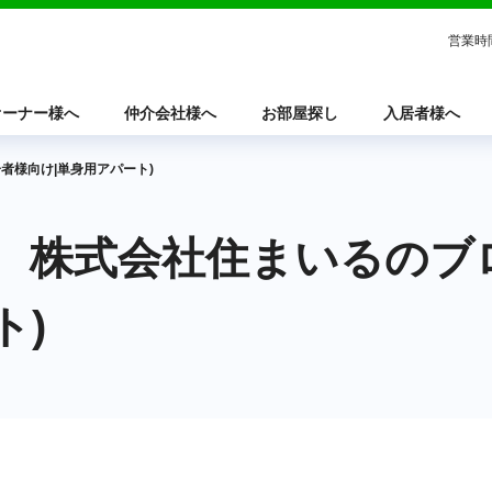
営業時
オーナー様へ
仲介会社様へ
お部屋探し
入居者様へ
者様向け|単身用アパート)
垣東店 株式会社住まいるの
ト)