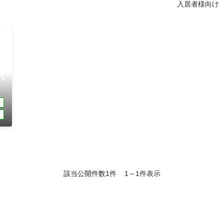
く
荘
該当公開件数
1件
1～1件表示