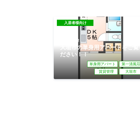
入居者様向け
2023.03.02
大垣市の単身用アパートをご覧
ださい！！
単身用アパート
第一清風
賃貸管理
大垣市