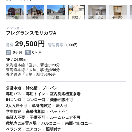
その他共用部分
外観
外観
外観
間取り
居間・リビング
キッチン
マンション
フレグランスモリカワA
29,500円
賃料
管理費等
3,000円
0ヶ月
0ヶ月
1R / 24.00㎡
東海道本線「垂井」駅徒歩23分
東海道本線「大垣」駅徒歩96分
養老鉄道「大垣」駅徒歩96分
公営水道
/
浄化槽
/
プロパン
専用バス
/
専用トイレ
/
室内洗濯機置き場
IHコンロ
/
コンロ一口
/
楽器相談不可
2人入居不可
/
単身者限定
/
法人可
学生歓迎
/
高齢者相談
/
ペット不可
保証人不要
/
子供不可
/
ルームシェア不可
敷地内ごみ置き場
/
バルコニー
/
南面バルコニー
ベランダ
/
エアコン
/
照明付き