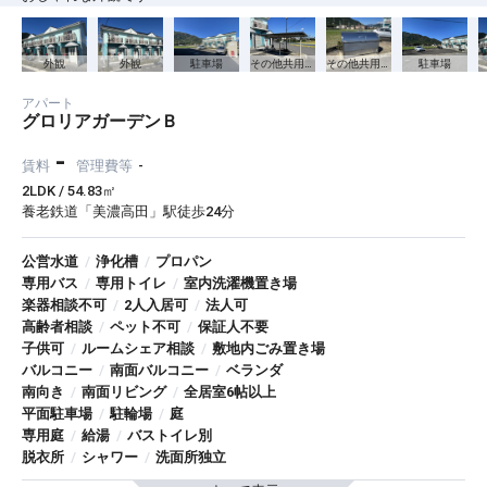
外観
外観
駐車場
その他共用部分
その他共用部分
駐車場
アパート
グロリアガーデンＢ
-
賃料
管理費等
-
2LDK / 54.83㎡
養老鉄道「美濃高田」駅徒歩24分
公営水道
/
浄化槽
/
プロパン
専用バス
/
専用トイレ
/
室内洗濯機置き場
楽器相談不可
/
2人入居可
/
法人可
高齢者相談
/
ペット不可
/
保証人不要
子供可
/
ルームシェア相談
/
敷地内ごみ置き場
バルコニー
/
南面バルコニー
/
ベランダ
南向き
/
南面リビング
/
全居室6帖以上
平面駐車場
/
駐輪場
/
庭
専用庭
/
給湯
/
バストイレ別
脱衣所
/
シャワー
/
洗面所独立